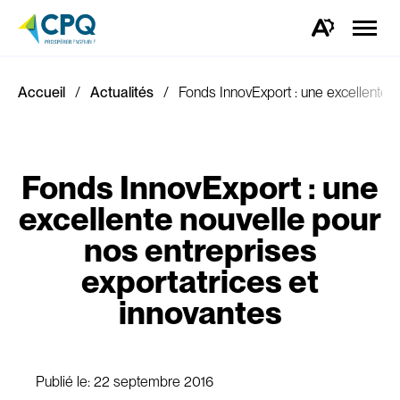
Ouvrir
la
Ouvrez
naviga
la
du
barre
site
d'outils
d'accessibilité.
Accueil
Actualités
Fonds InnovExport : une excellente n
Fonds InnovExport : une
excellente nouvelle pour
nos entreprises
exportatrices et
innovantes
Publié le:
22 septembre 2016