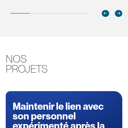
NOS
PROJETS
Consultez
l'article
Maintenir le lien avec
"Maintenir
le
son personnel
lien
avec
expérimenté après la
son