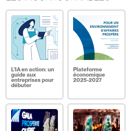
L’IA
Plateforme
en
économique
action:
2025-
un
2027
guide
aux
entreprises
pour
débuter
L’IA en action: un
Plateforme
guide aux
économique
entreprises pour
2025-2027
débuter
Gala
Prix
Prospérité
PROSPÈRE
Québec