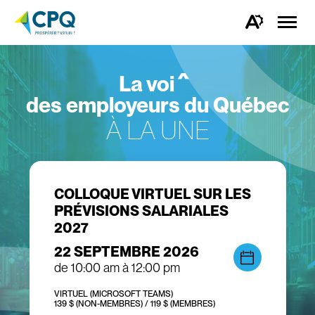
Ouvrir
la
e
Ouvrez
naviga
la
du
barre
x
site
d'outils
d'accessibilité.
La voi
e
des employeurs du Québec
À LA UNE
COLLOQUE VIRTUEL SUR LES
PRÉVISIONS SALARIALES
2027
22 SEPTEMBRE 2026
de 10:00 am à 12:00 pm
VIRTUEL (MICROSOFT TEAMS)
139 $ (NON-MEMBRES) / 119 $ (MEMBRES)